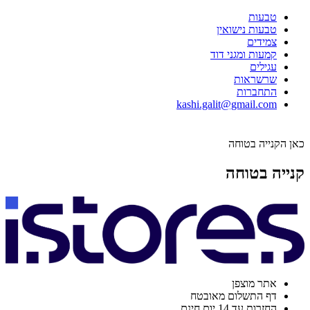
טבעות
טבעות נישואין
צמידים
קמעות ומגני דוד
עגילים
שרשראות
התחברות
kashi.galit@gmail.com
כאן הקנייה בטוחה
קנייה בטוחה
אתר מוצפן
דף התשלום מאובטח
החזרות עד 14 יום חינם