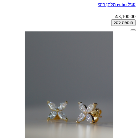
עגיל echo תלתן רובי
₪3,100.00
הוספה לסל