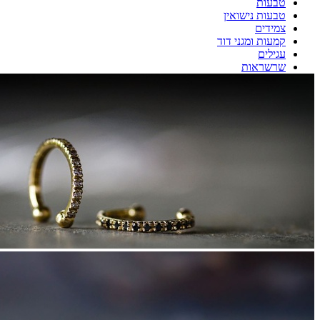
טבעות
טבעות נישואין
צמידים
קמעות ומגני דוד
עגילים
שרשראות