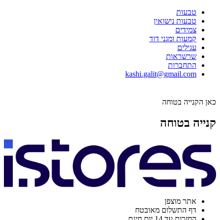
טבעות
טבעות נישואין
צמידים
קמעות ומגני דוד
עגילים
שרשראות
התחברות
kashi.galit@gmail.com
כאן הקנייה בטוחה
קנייה בטוחה
אתר מוצפן
דף התשלום מאובטח
החזרות עד 14 יום חינם