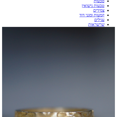
טבעות
טבעות נישואין
צמידים
קמעות ומגני דוד
עגילים
שרשראות